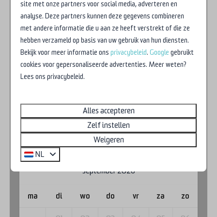
site met onze partners voor social media, adverteren en
01
02
analyse. Deze partners kunnen deze gegevens combineren
met andere informatie die u aan ze heeft verstrekt of die ze
03
04
05
06
07
08
09
hebben verzameld op basis van uw gebruik van hun diensten.
Bekijk voor meer informatie ons
privacybeleid
.
Google
gebruikt
10
11
12
13
14
15
16
cookies voor gepersonaliseerde advertenties. Meer weten?
Lees ons privacybeleid.
17
18
19
20
21
22
23
24
25
26
27
28
29
30
Alles accepteren
Zelf instellen
31
Weigeren
NL
september 2026
ma
di
wo
do
vr
za
zo