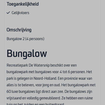
Toegankelijkheid
Gelijkvloers
Keuken
Omschrijving
Filter koffieapparaat
Bungalow 2 (4 persoons)
Vaatwasser
Gasfornuis
Bungalow
Koelkast: Met vriesvak
Slaapkamer
Recreatiepark De Watersnip beschikt over een
bungalowpark met bungalows voor 4 tot 6 personen. Het
Dekbedden en kussens
park is gelegen in Noord-Holland. Een provincie waar van
Onderste bed ook uit te bouwen tot 2 persoons bed (mits
alles is te beleven, voor jong en oud. Het bungalowpark met
bovenste gedeelde niet gebruikt wordt)
60 luxe bungalows ligt direct aan zee. De bungalows zijn
Stapelbed: 1
Tweepersoonsbed: 1
vrijstaand en volledig gemeubileerd. Ze hebben een ruime
tuin op het zuiden en een buitenhaard.