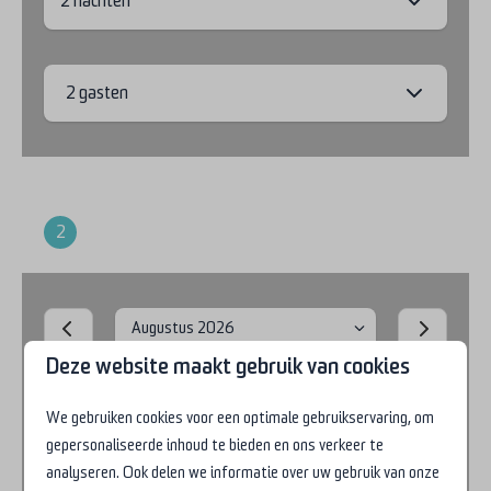
2 gasten
2
Periode
Deze website maakt gebruik van cookies
We gebruiken cookies voor een optimale gebruikservaring, om
augustus 2026
gepersonaliseerde inhoud te bieden en ons verkeer te
analyseren. Ook delen we informatie over uw gebruik van onze
ma
di
wo
do
vr
za
zo