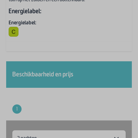
Wassen en drogen
Energielabel:
Droger
Energielabel:
Wasmachine
Entertainment
Wifi
Buiten
Beschikbaarheid en prijs
Tuinmeubels
Loungeset
Verwarming & Verkoeling
1
Verblijfsvoorkeuren
Centrale verwarming