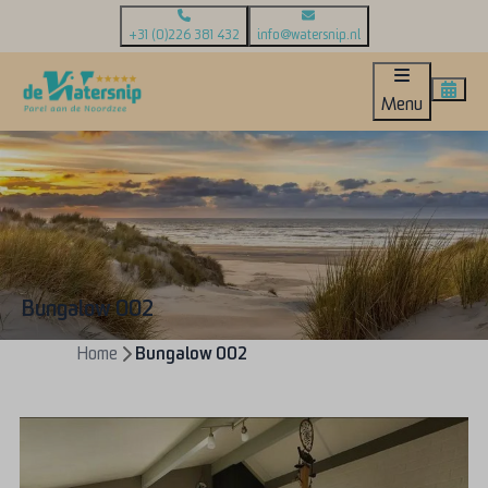
+31 (0)226 381 432
info@watersnip.nl
Menu
Bungalow 002
Home
Bungalow 002