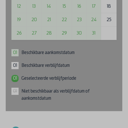
12
13
14
15
16
17
18
19
20
21
22
23
24
25
26
27
28
29
30
31
01
Beschikbare aankomstdatum
01
Beschikbare verblijfdatum
01
Geselecteerde verblijfperiode
01
Niet beschikbaar als verblijfdatum of
aankomstdatum