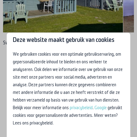
Deze website maakt gebruik van cookies
Swipe voor meer afbeeldingen →
We gebruiken cookies voor een optimale gebruikservaring, om
gepersonaliseerde inhoud te bieden en ons verkeer te
analyseren. Ook delen we informatie over uw gebruik van onze
Simpel maar stijlvol genieten
site met onze partners voor social media, adverteren en
Ervaar het
vrije gevoel van kamperen
, maar dan net even
analyse. Deze partners kunnen deze gegevens combineren
met andere informatie die u aan ze heeft verstrekt of die ze
iets comfortabeler. De kampeerhutten zijn voorzien van een
hebben verzameld op basis van uw gebruik van hun diensten.
kitchenette, woongedeelte en 2 slaapkamers. Eén
Bekijk voor meer informatie ons
privacybeleid
.
Google
gebruikt
slaapkamer met een 2 persoonsbed de tweede slaapkamer
cookies voor gepersonaliseerde advertenties. Meer weten?
beschikt over 2 stapelbedden. In de kampeerhut is
geen
Lees ons privacybeleid.
eigen sanitair aanwezig u kunt gebruikmaken van het
toiletgebouw. Het voordeel is dat u niet hoeft te slepen met