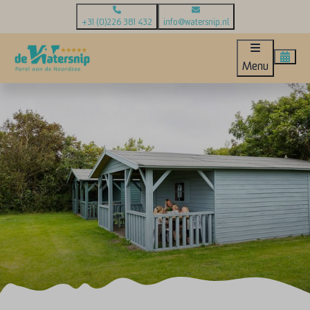
+31 (0)226 381 432
info@watersnip.nl
Menu