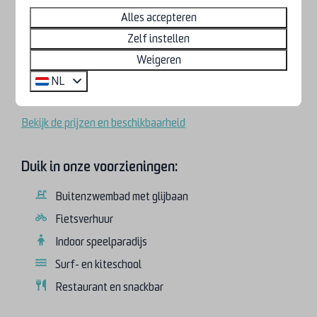
Alles accepteren
uw tent, want alles staat klaar bij aankomst! Dat is nog
eens eenvoudige verwennerij.
Zelf instellen
Weigeren
NL
Boek uw kampeerhut aan zee
Bekijk de prijzen en beschikbaarheid
Duik in onze voorzieningen:
Buitenzwembad met glijbaan
Fietsverhuur
Indoor speelparadijs
Surf- en kiteschool
Restaurant en snackbar