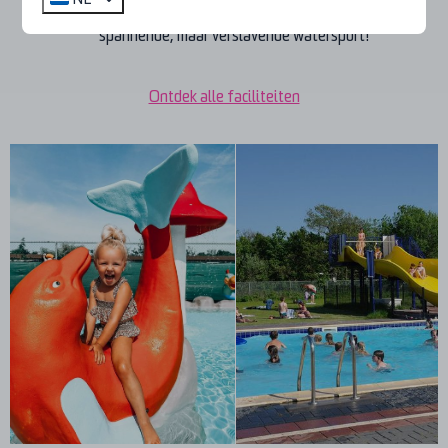
surflessen
aan van 1 juni tot 1 oktober in
Camperduin
. Een
spannende, maar verslavende watersport!
Ontdek alle faciliteiten