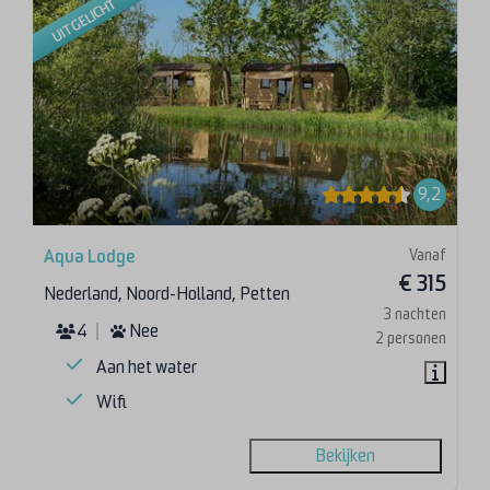
UITGELICHT
9,2
Vanaf
Aqua Lodge
€ 315
Nederland, Noord-Holland, Petten
3 nachten
4
Nee
2 personen
Aan het water
Wifi
Bekijken