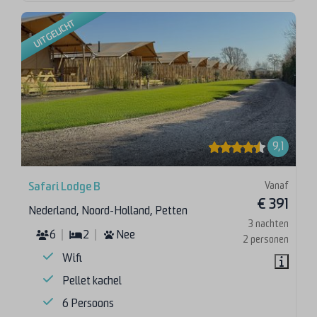
UITGELICHT
9,1
Vanaf
Safari Lodge B
€ 391
Nederland, Noord-Holland, Petten
3 nachten
6
2
Nee
2 personen
Wifi
Pellet kachel
6 Persoons