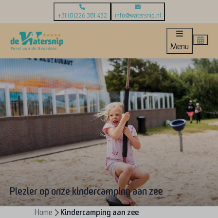
+31 (0)226 381 432
info@watersnip.nl
Menu
Plezier op onze kindercamping aan zee
Home
Kindercamping aan zee