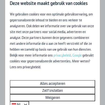
een groot bad
met glijbaan
en een apart peuterbad
Deze website maakt gebruik van cookies
zodat ook de allerkleinsten zich vermaken!
We gebruiken cookies voor een optimale gebruikservaring, om
gepersonaliseerde inhoud te bieden en ons verkeer te
analyseren. Ook delen we informatie over uw gebruik van onze
site met onze partners voor social media, adverteren en
analyse. Deze partners kunnen deze gegevens combineren
Animatieteam
met andere informatie die u aan ze heeft verstrekt of die ze
Tijdens Hemelvaart, Pinksteren en in de zomervakantie
hebben verzameld op basis van uw gebruik van hun diensten.
organiseert ons animatieteam dagelijks een programma
Bekijk voor meer informatie ons
privacybeleid
.
Google
gebruikt
met spannende activiteiten.
cookies voor gepersonaliseerde advertenties. Meer weten?
Lees ons privacybeleid.
Alles accepteren
Zelf instellen
Surfkamp
Weigeren
In samenwerking met Hookipa Beach bieden wij
NL