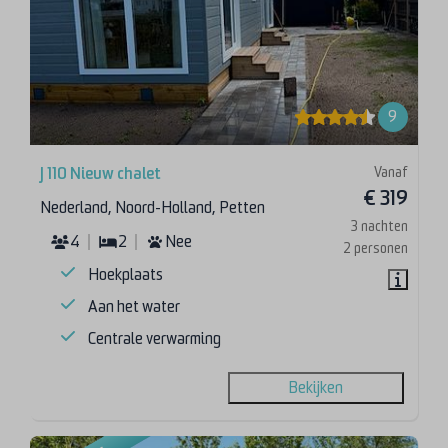
9
Vanaf
J 110 Nieuw chalet
€ 319
Nederland, Noord-Holland, Petten
3 nachten
4
2
Nee
2 personen
Hoekplaats
Aan het water
Centrale verwarming
Bekijken