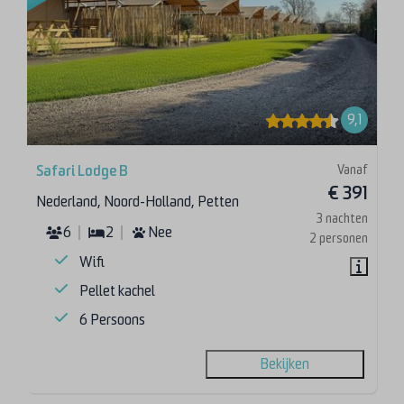
9,1
Vanaf
Safari Lodge B
€ 391
Nederland, Noord-Holland, Petten
3 nachten
6
2
Nee
2 personen
Wifi
Pellet kachel
6 Persoons
Bekijken