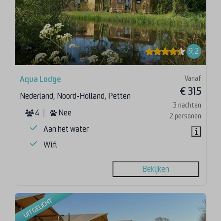
9,2
Vanaf
Aqua Lodge
€ 315
Nederland, Noord-Holland, Petten
3 nachten
4
Nee
2 personen
Aan het water
Wifi
Bekijken
UITGELICHT