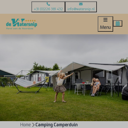
+31 (0)226 381 432
info@watersnip.nl
Menu
Home
Camping Camperduin