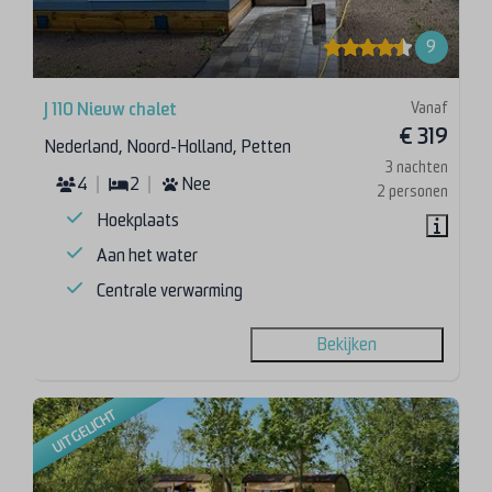
9
Vanaf
J 110 Nieuw chalet
€ 319
Nederland, Noord-Holland, Petten
3 nachten
4
2
Nee
2 personen
Hoekplaats
Aan het water
Centrale verwarming
Bekijken
UITGELICHT