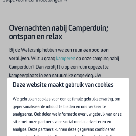
Swipe voor meer afbeeldingen →
Overnachten nabij Camperduin;
ontspan en relax
Bij de Watersnip hebben we een
ruim aanbod aan
verblijven
. Wilt u graag
kamperen
op onze camping nabij
Camperduin? Dan verblijft u op een ruim opgezette
kampeerplaats in een natuurrijke omgeving. Uw
Deze website maakt gebruik van cookies
kampeerplaats beschikt over
maximaal 10 ampère elektra,
een watertappunt en rioolaansluiting. Ook bieden wij
We gebruiken cookies voor een optimale gebruikservaring, om
verschillende accommodaties aan. Zo kunt u kiezen uit onze
gepersonaliseerde inhoud te bieden en ons verkeer te
chalets, bungalows, kampeerhutten of kampeerwagons. Al
analyseren. Ook delen we informatie over uw gebruik van onze
onze accommodaties zijn
sfeervol ingericht
en
geschikt
site met onze partners voor social media, adverteren en
voor maximaal 6 personen
. Zien we u binnenkort op onze
analyse. Deze partners kunnen deze gegevens combineren
camping nabij Camperduin?