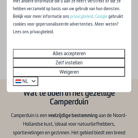
met andere informatie die u aan ze heeft verstrekt of die ze
hebben verzameld op basis van uw gebruik van hun diensten.
Bekijk voor meer informatie ons
privacybeleid
.
Google
gebruikt
Onze verblijven nabij Camperduin:
cookies voor gepersonaliseerde advertenties. Meer weten?
Ruime kampeerplekken
Lees ons privacybeleid.
Unieke accommodaties
Huisdiervrij
Alles accepteren
Geschikt voor maximaal 6 personen
Zelf instellen
Weigeren
NL
Wat te doen in het gezellige
Camperduin
Camperduin is een
veelzijdige bestemming
aan de Noord-
Hollandse kust, ideaal voor natuurliefhebbers,
sportievelingen en gezinnen. Het gebied biedt een breed