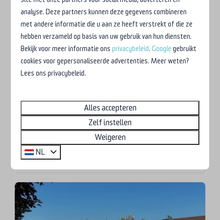
analyse. Deze partners kunnen deze gegevens combineren
met andere informatie die u aan ze heeft verstrekt of die ze
hebben verzameld op basis van uw gebruik van hun diensten.
Bekijk voor meer informatie ons
privacybeleid
.
Google
gebruikt
cookies voor gepersonaliseerde advertenties. Meer weten?
Lees ons privacybeleid.
8,9
Kampeerhut
Vanaf
Alles accepteren
Nederland, Noord-Holland, Petten
€ 289
Zelf instellen
3 nachten
6
2
Nee
Weigeren
2 personen
Wifi
NL