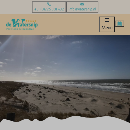
+31 (0)226 381 432
info@watersnip.nl
Menu