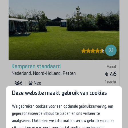
9,1
Kamperen standaard
Vanaf
Nederland, Noord-Holland, Petten
€ 46
1 nacht
6
Nee
2 personen
Deze website maakt gebruik van cookies
Elektra 6 ampere (verhoging mogelijk)
Inclusief 1 wifi ticket voor 2 apparaten
We gebruiken cookies voor een optimale gebruikservaring, om
gepersonaliseerde inhoud te bieden en ons verkeer te
analyseren. Ook delen we informatie over uw gebruik van onze
site met onze partners voor social media, adverteren en