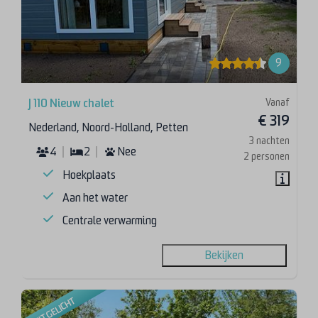
9
Vanaf
J 110 Nieuw chalet
€ 319
Nederland, Noord-Holland, Petten
3 nachten
4
2
Nee
2 personen
Hoekplaats
Aan het water
Centrale verwarming
Bekijken
UITGELICHT