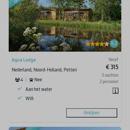
9,2
Vanaf
Aqua Lodge
€ 315
Nederland, Noord-Holland, Petten
3 nachten
4
Nee
2 personen
Aan het water
Wifi
Bekijken