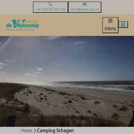
+31 (0)226 381 432
info@watersnip.nl
Menu
Home
Camping Schagen