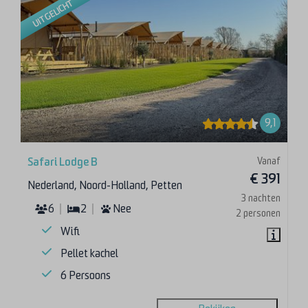
UITGELICHT
9,1
Vanaf
Safari Lodge B
€ 391
Nederland, Noord-Holland, Petten
3 nachten
6
2
Nee
2 personen
Wifi
Pellet kachel
6 Persoons