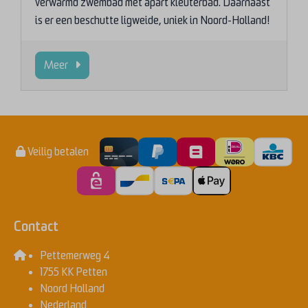
verwarmd zwembad met apart kleuterbad. Daarnaast
is er een beschutte ligweide, uniek in Noord-Holland!
Meer
Veilig betalen
Contact
Pettemerweg 4
1755 KK Petten
Noord Holland
Nederland