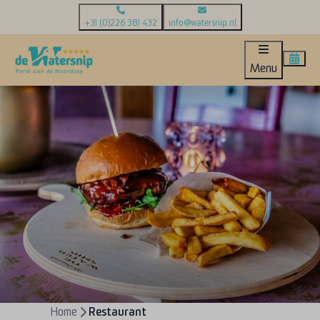
+31 (0)226 381 432
info@watersnip.nl
Menu
Home
Restaurant