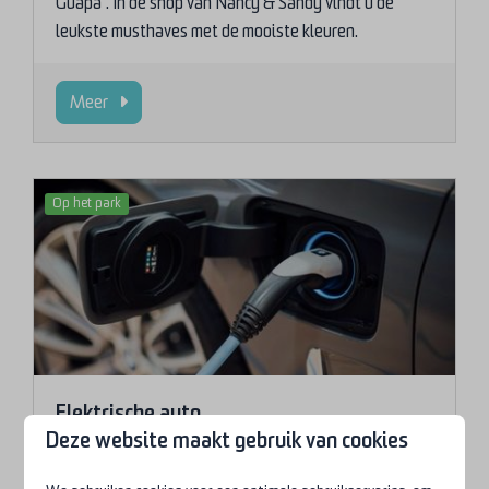
Guapa”. In de shop van Nancy & Sandy vindt u de
leukste musthaves met de mooiste kleuren.
Meer
Op het park
Elektrische auto
Deze website maakt gebruik van cookies
Er zijn vanaf nu twee laadpalen op de parkeerplaats
actief.