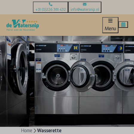
+31 (0)226 381 432
info@watersnip.nl
Menu
Home
Wasserette