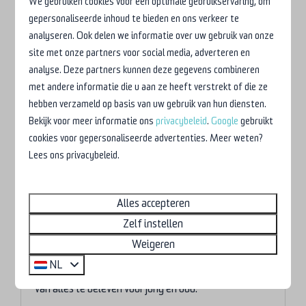
We gebruiken cookies voor een optimale gebruikservaring, om
gepersonaliseerde inhoud te bieden en ons verkeer te
analyseren. Ook delen we informatie over uw gebruik van onze
Meer
site met onze partners voor social media, adverteren en
analyse. Deze partners kunnen deze gegevens combineren
met andere informatie die u aan ze heeft verstrekt of die ze
Op het park
hebben verzameld op basis van uw gebruik van hun diensten.
Bekijk voor meer informatie ons
privacybeleid
.
Google
gebruikt
cookies voor gepersonaliseerde advertenties. Meer weten?
Lees ons privacybeleid.
Alles accepteren
Zelf instellen
Indoor recreatie
Weigeren
Regen of slecht weer? Dan biedt camping de
NL
Watersnip ook indoor recreatie. In de recreatiezaal is
van alles te beleven voor jong en oud.