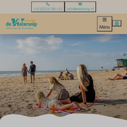
+31 (0)226 381 432
info@watersnip.nl
Menu