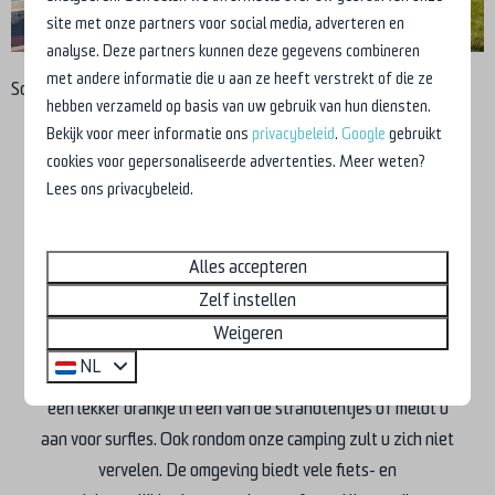
site met onze partners voor social media, adverteren en
analyse. Deze partners kunnen deze gegevens combineren
met andere informatie die u aan ze heeft verstrekt of die ze
Scroll voor meer foto's →
hebben verzameld op basis van uw gebruik van hun diensten.
Bekijk voor meer informatie ons
privacybeleid
.
Google
gebruikt
cookies voor gepersonaliseerde advertenties. Meer weten?
De Watersnip is dé
Lees ons privacybeleid.
vakantiebestemming voor in de
zomer
Alles accepteren
Dankzij de ligging in het toeristische Petten en op slechts 1
Zelf instellen
kilometer van het strand is Camping De Watersnip de ideale
Weigeren
vakantiebestemming voor in de zomer. Op het strand is van
NL
alles te beleven; speel een potje beachvolleybal, geniet van
een lekker drankje in een van de strandtentjes of meldt u
aan voor surfles. Ook rondom onze camping zult u zich niet
vervelen. De omgeving biedt vele fiets- en