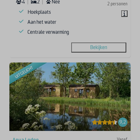
4
2
Nee
2 personen
Hoekplaats
Aan het water
Centrale verwarming
Bekijken
UITGELICHT
9,2
Vanaf
Aqua Lodge