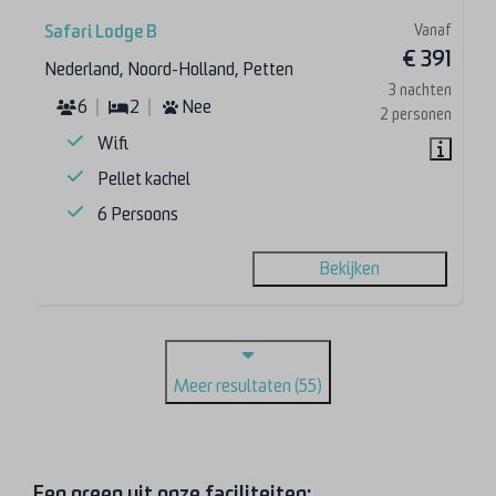
Vanaf
Safari Lodge B
€ 391
Nederland, Noord-Holland, Petten
3 nachten
6
2
Nee
2 personen
Wifi
Pellet kachel
6 Persoons
Bekijken
Meer resultaten (55)
Een greep uit onze faciliteiten: